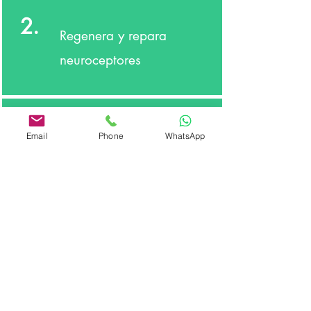
2.
Regenera y repara
neuroceptores
3.
Email
Phone
WhatsApp
Da claridad mental y
emocional. Permite
mayor concentracion.
4.
Ayuda con la
depresion y